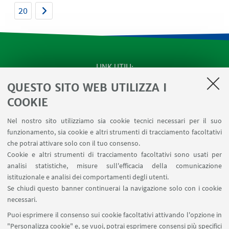
20
LINK UTILI
QUESTO SITO WEB UTILIZZA I
SEMINARI del Dipartimento
MAT info - Informazioni per gli afferenti al Dipartimento
COOKIE
di Matematica [accesso riservato]
Nel nostro sito utilizziamo sia cookie tecnici necessari per il suo
SERVIZI ONLINE interni
funzionamento, sia cookie e altri strumenti di tracciamento facoltativi
Carta dei servizi
che potrai attivare solo con il tuo consenso.
Cookie e altri strumenti di tracciamento facoltativi sono usati per
analisi statistiche, misure sull'efficacia della comunicazione
SEGUI IL DIPARTIMENTO SU:
istituzionale e analisi dei comportamenti degli utenti.
Se chiudi questo banner continuerai la navigazione solo con i cookie
necessari.
SEGUI UNIBO SU:
Puoi esprimere il consenso sui cookie facoltativi attivando l'opzione in
"Personalizza cookie" e, se vuoi, potrai esprimere consensi più specifici