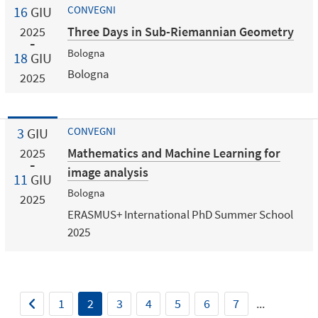
16
GIU
CONVEGNI
Three Days in Sub-Riemannian Geometry
2025
Bologna
18
GIU
Bologna
2025
3
GIU
CONVEGNI
Mathematics and Machine Learning for
2025
image analysis
11
GIU
Bologna
2025
ERASMUS+ International PhD Summer School
2025
1
2
3
4
5
6
7
...