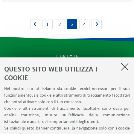
1
2
3
4
LINK UTILI
QUESTO SITO WEB UTILIZZA I
SEMINARI del Dipartimento
MAT info - Informazioni per gli afferenti al Dipartimento
COOKIE
di Matematica [accesso riservato]
Nel nostro sito utilizziamo sia cookie tecnici necessari per il suo
SERVIZI ONLINE interni
funzionamento, sia cookie e altri strumenti di tracciamento facoltativi
Carta dei servizi
che potrai attivare solo con il tuo consenso.
Cookie e altri strumenti di tracciamento facoltativi sono usati per
analisi statistiche, misure sull'efficacia della comunicazione
SEGUI IL DIPARTIMENTO SU:
istituzionale e analisi dei comportamenti degli utenti.
Se chiudi questo banner continuerai la navigazione solo con i cookie