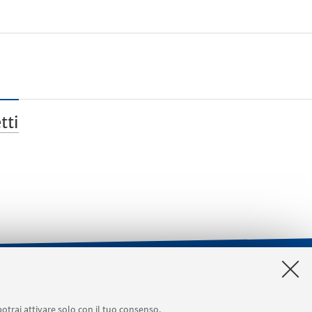
tti
a [accesso riservato]
SERVIZI ONLINE interni
potrai attivare solo con il tuo consenso.