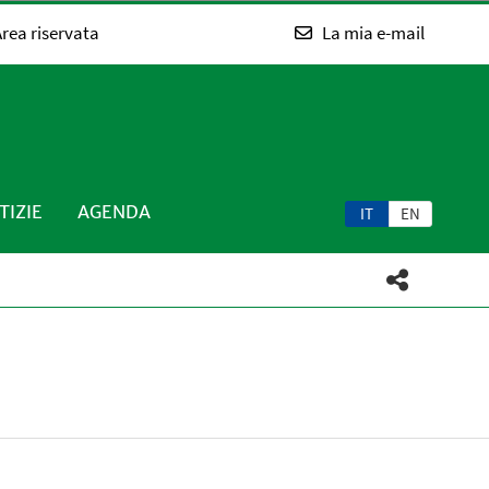
rea riservata
La mia e-mail
TIZIE
AGENDA
IT
EN