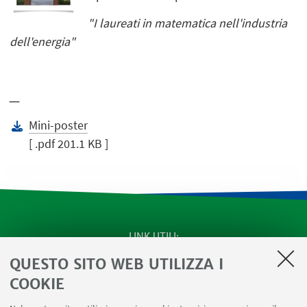
"I laureati in matematica nell'industria
dell'energia"
_
Mini-poster
[ .pdf 201.1 KB ]
LINK UTILI
QUESTO SITO WEB UTILIZZA I
SEMINARI del Dipartimento
MAT info - Informazioni per gli afferenti al Dipartimento
COOKIE
di Matematica [accesso riservato]