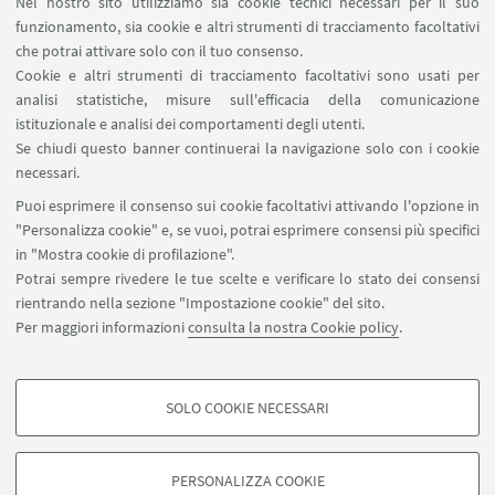
Nel nostro sito utilizziamo sia cookie tecnici necessari per il suo
SERVIZI ONLINE interni
funzionamento, sia cookie e altri strumenti di tracciamento facoltativi
Carta dei servizi
che potrai attivare solo con il tuo consenso.
Cookie e altri strumenti di tracciamento facoltativi sono usati per
analisi statistiche, misure sull'efficacia della comunicazione
SEGUI IL DIPARTIMENTO SU:
istituzionale e analisi dei comportamenti degli utenti.
Se chiudi questo banner continuerai la navigazione solo con i cookie
necessari.
SEGUI UNIBO SU:
Puoi esprimere il consenso sui cookie facoltativi attivando l'opzione in
"Personalizza cookie" e, se vuoi, potrai esprimere consensi più specifici
in "Mostra cookie di profilazione".
Potrai sempre rivedere le tue scelte e verificare lo stato dei consensi
rientrando nella sezione "Impostazione cookie" del sito.
APP:
Per maggiori informazioni
consulta la nostra Cookie policy
.
SOLO COOKIE NECESSARI
COOKIE DI PROFILAZIONE - FACOLTATIVI
©Copyright 2026 - ALMA MATER STUDIORUM - Università di
Si tratta di cookie utilizzati per analizzare le caratteristiche della navigazione
Bologna - Via Zamboni, 33 - 40126 Bologna - PI: 01131710376 - CF:
PERSONALIZZA COOKIE
degli utenti, creare profili in base al loro comportamento sul sito, per analisi