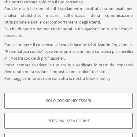
Carta dei servizi
che potrai attivare solo con il tuo consenso.
Cookie e altri strumenti di tracciamento facoltativi sono usati per
analisi statistiche, misure sull'efficacia della comunicazione
SEGUI IL DIPARTIMENTO SU:
istituzionale e analisi dei comportamenti degli utenti.
Se chiudi questo banner continuerai la navigazione solo con i cookie
necessari.
SEGUI UNIBO SU:
Puoi esprimere il consenso sui cookie facoltativi attivando l'opzione in
"Personalizza cookie" e, se vuoi, potrai esprimere consensi più specifici
in "Mostra cookie di profilazione".
Potrai sempre rivedere le tue scelte e verificare lo stato dei consensi
rientrando nella sezione "Impostazione cookie" del sito.
APP:
Per maggiori informazioni
consulta la nostra Cookie policy
.
SOLO COOKIE NECESSARI
COOKIE DI PROFILAZIONE - FACOLTATIVI
©Copyright 2026 - ALMA MATER STUDIORUM - Università di
Si tratta di cookie utilizzati per analizzare le caratteristiche della navigazione
Bologna - Via Zamboni, 33 - 40126 Bologna - PI: 01131710376 - CF:
PERSONALIZZA COOKIE
degli utenti, creare profili in base al loro comportamento sul sito, per analisi
80007010376
di marketing.
Privacy
Note legali
Informazioni sul sito e accessibilità