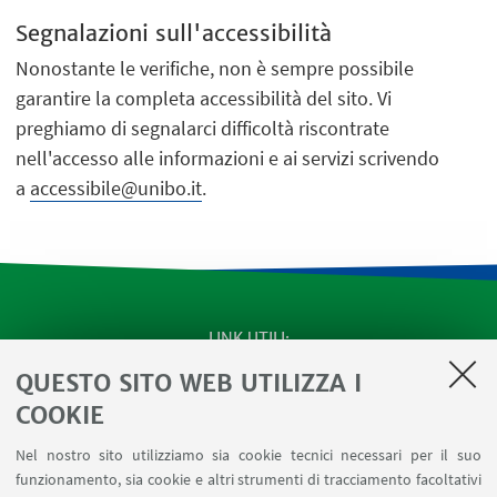
Segnalazioni sull'accessibilità
Nonostante le verifiche, non è sempre possibile
garantire la completa accessibilità del sito. Vi
preghiamo di segnalarci difficoltà riscontrate
nell'accesso alle informazioni e ai servizi scrivendo
a
accessibile@unibo.it
.
LINK UTILI
QUESTO SITO WEB UTILIZZA I
SEMINARI del Dipartimento
MAT info - Informazioni per gli afferenti al Dipartimento
COOKIE
di Matematica [accesso riservato]
Nel nostro sito utilizziamo sia cookie tecnici necessari per il suo
SERVIZI ONLINE interni
funzionamento, sia cookie e altri strumenti di tracciamento facoltativi