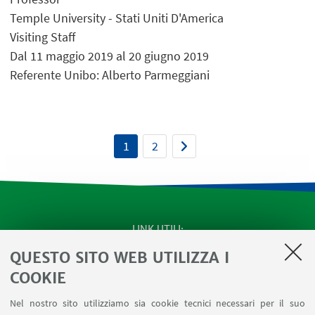
Temple University - Stati Uniti D'America
Visiting Staff
Dal 11 maggio 2019 al 20 giugno 2019
Referente Unibo: Alberto Parmeggiani
1
2
LINK UTILI
QUESTO SITO WEB UTILIZZA I
SEMINARI del Dipartimento
MAT info - Informazioni per gli afferenti al Dipartimento
COOKIE
di Matematica [accesso riservato]
Nel nostro sito utilizziamo sia cookie tecnici necessari per il suo
SERVIZI ONLINE interni