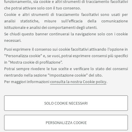
funzionamento, sia cookie e altri strumenti di tracciamento facoltativi
Carta dei servizi
che potrai attivare solo con il tuo consenso.
Cookie e altri strumenti di tracciamento facoltativi sono usati per
analisi statistiche, misure sull'efficacia della comunicazione
SEGUI IL DIPARTIMENTO SU:
istituzionale e analisi dei comportamenti degli utenti.
Se chiudi questo banner continuerai la navigazione solo con i cookie
necessari.
SEGUI UNIBO SU:
Puoi esprimere il consenso sui cookie facoltativi attivando l'opzione in
"Personalizza cookie" e, se vuoi, potrai esprimere consensi più specifici
in "Mostra cookie di profilazione".
Potrai sempre rivedere le tue scelte e verificare lo stato dei consensi
rientrando nella sezione "Impostazione cookie" del sito.
APP:
Per maggiori informazioni
consulta la nostra Cookie policy
.
SOLO COOKIE NECESSARI
COOKIE DI PROFILAZIONE - FACOLTATIVI
©Copyright 2026 - ALMA MATER STUDIORUM - Università di
Si tratta di cookie utilizzati per analizzare le caratteristiche della navigazione
Bologna - Via Zamboni, 33 - 40126 Bologna - PI: 01131710376 - CF:
PERSONALIZZA COOKIE
degli utenti, creare profili in base al loro comportamento sul sito, per analisi
80007010376
di marketing.