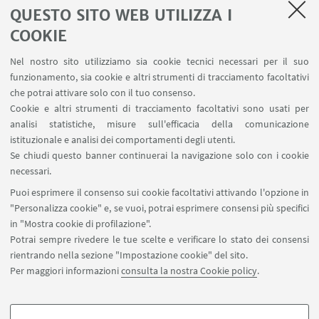
QUESTO SITO WEB UTILIZZA I
SEMINARI del Dipartimento
MAT info - Informazioni per gli afferenti al Dipartimento
COOKIE
di Matematica [accesso riservato]
Nel nostro sito utilizziamo sia cookie tecnici necessari per il suo
SERVIZI ONLINE interni
funzionamento, sia cookie e altri strumenti di tracciamento facoltativi
Carta dei servizi
che potrai attivare solo con il tuo consenso.
Cookie e altri strumenti di tracciamento facoltativi sono usati per
analisi statistiche, misure sull'efficacia della comunicazione
SEGUI IL DIPARTIMENTO SU:
istituzionale e analisi dei comportamenti degli utenti.
Se chiudi questo banner continuerai la navigazione solo con i cookie
necessari.
SEGUI UNIBO SU:
Puoi esprimere il consenso sui cookie facoltativi attivando l'opzione in
"Personalizza cookie" e, se vuoi, potrai esprimere consensi più specifici
in "Mostra cookie di profilazione".
Potrai sempre rivedere le tue scelte e verificare lo stato dei consensi
rientrando nella sezione "Impostazione cookie" del sito.
APP:
Per maggiori informazioni
consulta la nostra Cookie policy
.