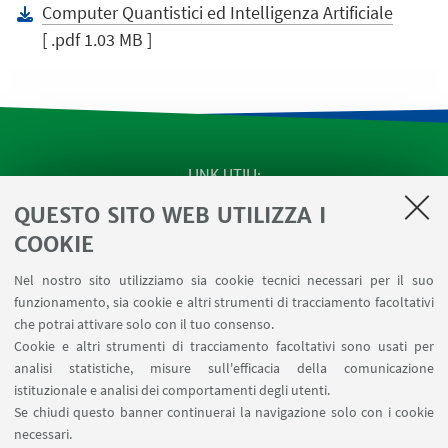
Computer Quantistici ed Intelligenza Artificiale
[ .pdf 1.03 MB ]
LINK UTILI
QUESTO SITO WEB UTILIZZA I
SEMINARI del Dipartimento
MAT info - Informazioni per gli afferenti al Dipartimento
COOKIE
di Matematica [accesso riservato]
Nel nostro sito utilizziamo sia cookie tecnici necessari per il suo
SERVIZI ONLINE interni
funzionamento, sia cookie e altri strumenti di tracciamento facoltativi
Carta dei servizi
che potrai attivare solo con il tuo consenso.
Cookie e altri strumenti di tracciamento facoltativi sono usati per
analisi statistiche, misure sull'efficacia della comunicazione
SEGUI IL DIPARTIMENTO SU:
istituzionale e analisi dei comportamenti degli utenti.
Se chiudi questo banner continuerai la navigazione solo con i cookie
necessari.