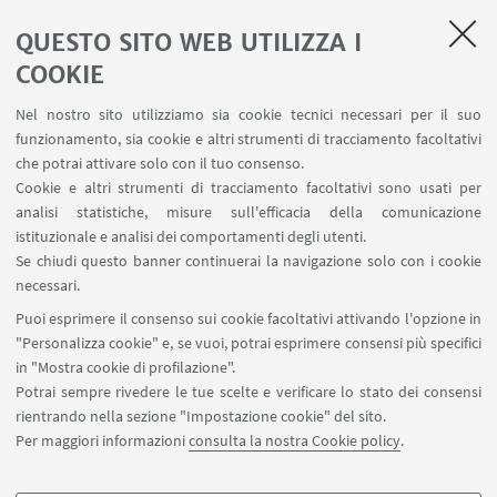
QUESTO SITO WEB UTILIZZA I
SEMINARI del Dipartimento
MAT info - Informazioni per gli afferenti al Dipartimento
COOKIE
di Matematica [accesso riservato]
Nel nostro sito utilizziamo sia cookie tecnici necessari per il suo
SERVIZI ONLINE interni
funzionamento, sia cookie e altri strumenti di tracciamento facoltativi
Carta dei servizi
che potrai attivare solo con il tuo consenso.
Cookie e altri strumenti di tracciamento facoltativi sono usati per
analisi statistiche, misure sull'efficacia della comunicazione
SEGUI IL DIPARTIMENTO SU:
istituzionale e analisi dei comportamenti degli utenti.
Se chiudi questo banner continuerai la navigazione solo con i cookie
necessari.
SEGUI UNIBO SU:
Puoi esprimere il consenso sui cookie facoltativi attivando l'opzione in
"Personalizza cookie" e, se vuoi, potrai esprimere consensi più specifici
in "Mostra cookie di profilazione".
Potrai sempre rivedere le tue scelte e verificare lo stato dei consensi
rientrando nella sezione "Impostazione cookie" del sito.
APP:
Per maggiori informazioni
consulta la nostra Cookie policy
.