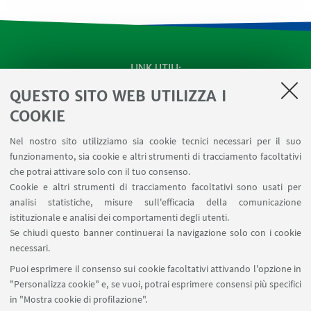
LINK UTILI
QUESTO SITO WEB UTILIZZA I
SEMINARI del Dipartimento
MAT info - Informazioni per gli afferenti al Dipartimento
COOKIE
di Matematica [accesso riservato]
Nel nostro sito utilizziamo sia cookie tecnici necessari per il suo
SERVIZI ONLINE interni
funzionamento, sia cookie e altri strumenti di tracciamento facoltativi
Carta dei servizi
che potrai attivare solo con il tuo consenso.
Cookie e altri strumenti di tracciamento facoltativi sono usati per
analisi statistiche, misure sull'efficacia della comunicazione
SEGUI IL DIPARTIMENTO SU:
istituzionale e analisi dei comportamenti degli utenti.
Se chiudi questo banner continuerai la navigazione solo con i cookie
necessari.
SEGUI UNIBO SU:
Puoi esprimere il consenso sui cookie facoltativi attivando l'opzione in
"Personalizza cookie" e, se vuoi, potrai esprimere consensi più specifici
in "Mostra cookie di profilazione".