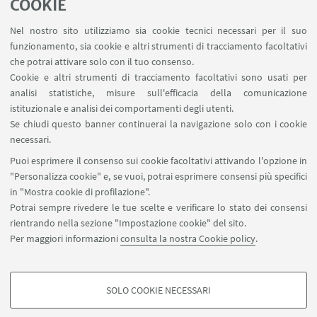
MAT info - Informazioni per gli afferenti al Dipartimento
COOKIE
di Matematica [accesso riservato]
Nel nostro sito utilizziamo sia cookie tecnici necessari per il suo
SERVIZI ONLINE interni
funzionamento, sia cookie e altri strumenti di tracciamento facoltativi
Carta dei servizi
che potrai attivare solo con il tuo consenso.
Cookie e altri strumenti di tracciamento facoltativi sono usati per
analisi statistiche, misure sull'efficacia della comunicazione
SEGUI IL DIPARTIMENTO SU:
istituzionale e analisi dei comportamenti degli utenti.
Se chiudi questo banner continuerai la navigazione solo con i cookie
necessari.
SEGUI UNIBO SU:
Puoi esprimere il consenso sui cookie facoltativi attivando l'opzione in
"Personalizza cookie" e, se vuoi, potrai esprimere consensi più specifici
in "Mostra cookie di profilazione".
Potrai sempre rivedere le tue scelte e verificare lo stato dei consensi
rientrando nella sezione "Impostazione cookie" del sito.
APP:
Per maggiori informazioni
consulta la nostra Cookie policy
.
SOLO COOKIE NECESSARI
COOKIE DI PROFILAZIONE - FACOLTATIVI