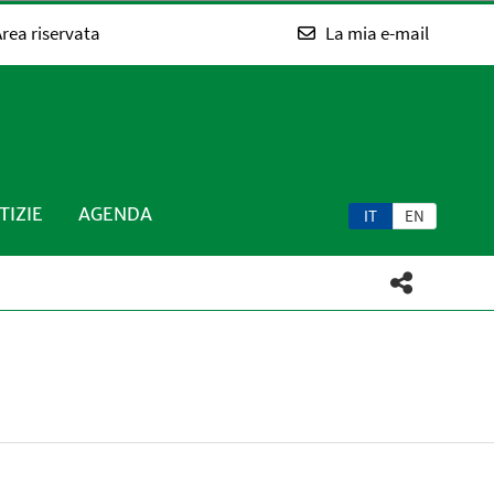
rea riservata
La mia e-mail
TIZIE
AGENDA
IT
EN