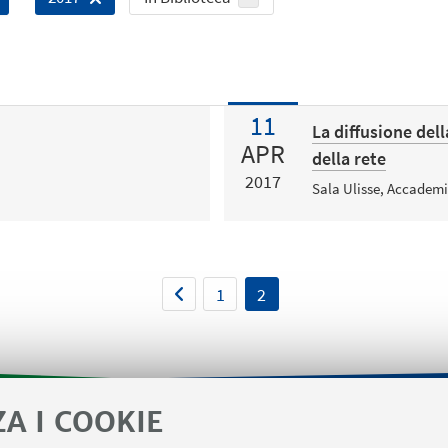
11
La diffusione dell
APR
della rete
2017
Sala Ulisse, Accademi
1
2
ZA I COOKIE