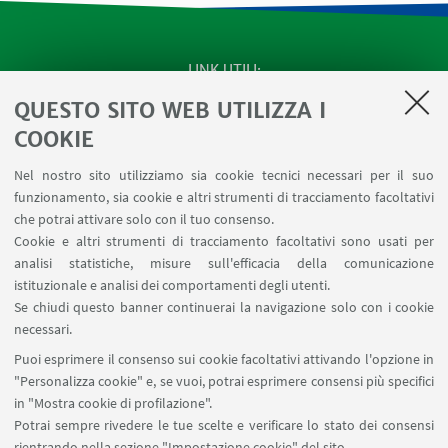
LINK UTILI
QUESTO SITO WEB UTILIZZA I
SEMINARI del Dipartimento
MAT info - Informazioni per gli afferenti al Dipartimento
COOKIE
di Matematica [accesso riservato]
Nel nostro sito utilizziamo sia cookie tecnici necessari per il suo
SERVIZI ONLINE interni
funzionamento, sia cookie e altri strumenti di tracciamento facoltativi
Carta dei servizi
che potrai attivare solo con il tuo consenso.
Cookie e altri strumenti di tracciamento facoltativi sono usati per
analisi statistiche, misure sull'efficacia della comunicazione
SEGUI IL DIPARTIMENTO SU:
istituzionale e analisi dei comportamenti degli utenti.
Se chiudi questo banner continuerai la navigazione solo con i cookie
necessari.
SEGUI UNIBO SU:
Puoi esprimere il consenso sui cookie facoltativi attivando l'opzione in
"Personalizza cookie" e, se vuoi, potrai esprimere consensi più specifici
in "Mostra cookie di profilazione".
Potrai sempre rivedere le tue scelte e verificare lo stato dei consensi
rientrando nella sezione "Impostazione cookie" del sito.