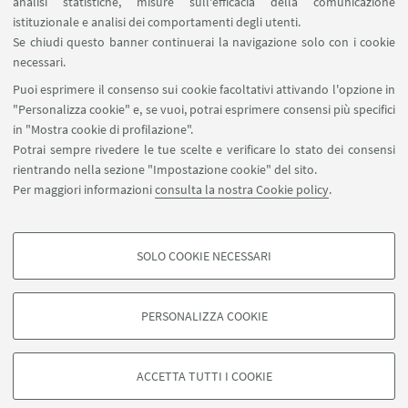
analisi statistiche, misure sull'efficacia della comunicazione
SEGUI IL DIPARTIMENTO SU:
istituzionale e analisi dei comportamenti degli utenti.
Se chiudi questo banner continuerai la navigazione solo con i cookie
necessari.
SEGUI UNIBO SU:
Puoi esprimere il consenso sui cookie facoltativi attivando l'opzione in
"Personalizza cookie" e, se vuoi, potrai esprimere consensi più specifici
in "Mostra cookie di profilazione".
Potrai sempre rivedere le tue scelte e verificare lo stato dei consensi
rientrando nella sezione "Impostazione cookie" del sito.
APP:
Per maggiori informazioni
consulta la nostra Cookie policy
.
SOLO COOKIE NECESSARI
COOKIE DI PROFILAZIONE - FACOLTATIVI
©Copyright 2026 - ALMA MATER STUDIORUM - Università di
Si tratta di cookie utilizzati per analizzare le caratteristiche della navigazione
PERSONALIZZA COOKIE
Bologna - Via Zamboni, 33 - 40126 Bologna - PI: 01131710376 - CF:
degli utenti, creare profili in base al loro comportamento sul sito, per analisi
80007010376
di marketing.
Privacy
Note legali
Informazioni sul sito e accessibilità
Mostra cookie di profilazione
ACCETTA TUTTI I COOKIE
Impostazioni Cookie
Google/Youtube Video