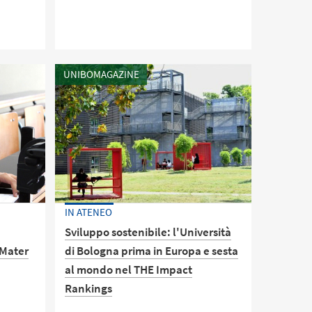
enza
Una nuova iniziativa di Ateneo per
tudenti
riconoscere l'impegno volontario di
la
chi si è occupato degli altri e dei beni
UNIBOMAGAZINE
nti che
comuni nel corso degli ultimi mesi e
senza
in piena emergenza COVID-19. Un
questionario intercetterà l'impegno
della comunità studentesca che
prescinde quello di studio e che
costituisce un arricchimento al
percorso formativo
IN ATENEO
Sviluppo sostenibile: l'Università
 Mater
di Bologna prima in Europa e sesta
al mondo nel THE Impact
Rankings