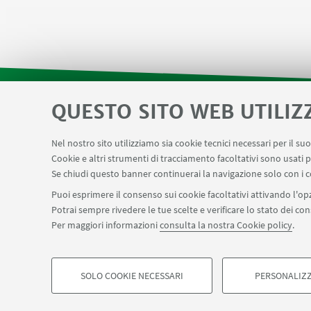
OnLine CISIA che permettono di
ognuno 
accedere alle selezioni dei Corsi di
lezioni
Laurea a numero programmato e
85.000 s
ad alcuni corsi a libero accesso
prosecu
dell'Università di Bologna per l'a.a
percor
2020/21. Nonostante l'emergenza
QUESTO SITO WEB UTILIZ
sanitaria, gli studenti potranno
svolgere regolarmente i test da casa
SEMINARI del Dipartimento
MAT info 
LINK UTILI
Nel nostro sito utilizziamo sia cookie tecnici necessari per il s
Carta dei servizi
Cookie e altri strumenti di tracciamento facoltativi sono usati p
Se chiudi questo banner continuerai la navigazione solo con i c
Puoi esprimere il consenso sui cookie facoltativi attivando l'opz
Potrai sempre rivedere le tue scelte e verificare lo stato dei c
SEGUI IL DIPARTIMENTO SU:
Per maggiori informazioni
consulta la nostra Cookie policy
.
©Copyright 2026 - ALMA MATER STUDIORUM - Università di Bologn
Privacy
Note legali
Informazioni sul sito e accessibilità
Imp
SOLO COOKIE NECESSARI
PERSONALIZZ
COOKIE DI PROFILAZIONE - FACOLTATIVI