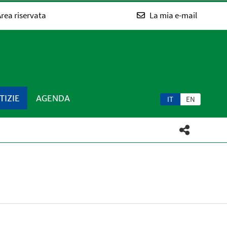
rea riservata
La mia e-mail
TIZIE
AGENDA
IT
EN