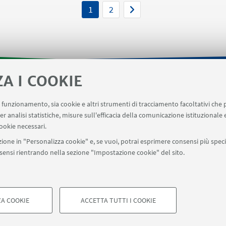
il proprio percorso universita
con il suo calendario di
universitaria durante l'emer
1
2
 online, per garantire agli
Coronavirus, molti uffici dell
tudenti iscritti la
sono reperibili online e svolg
zione regolare del loro
attività da remoto
so accademico
ZA I COOKIE
- Informazioni per gli afferenti al Dipartimento di Matematic
uo funzionamento, sia cookie e altri strumenti di tracciamento facoltativi che 
er analisi statistiche, misure sull'efficacia della comunicazione istituzionale
ookie necessari.
ione in "Personalizza cookie" e, se vuoi, potrai esprimere consensi più specif
onsensi rientrando nella sezione "Impostazione cookie" del sito.
SEGUI UNIBO SU:
a - Via Zamboni, 33 - 40126 Bologna - PI: 01131710376 - CF: 800070103
ostazioni Cookie
A COOKIE
ACCETTA TUTTI I COOKIE
COOKIE TECNICI - NECESSAR