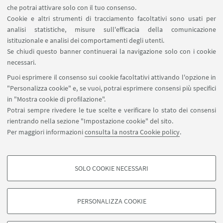
Carta dei servizi
che potrai attivare solo con il tuo consenso.
Cookie e altri strumenti di tracciamento facoltativi sono usati per
analisi statistiche, misure sull'efficacia della comunicazione
SEGUI IL DIPARTIMENTO SU:
istituzionale e analisi dei comportamenti degli utenti.
Se chiudi questo banner continuerai la navigazione solo con i cookie
necessari.
SEGUI UNIBO SU:
Puoi esprimere il consenso sui cookie facoltativi attivando l'opzione in
"Personalizza cookie" e, se vuoi, potrai esprimere consensi più specifici
in "Mostra cookie di profilazione".
Potrai sempre rivedere le tue scelte e verificare lo stato dei consensi
rientrando nella sezione "Impostazione cookie" del sito.
APP:
Per maggiori informazioni
consulta la nostra Cookie policy
.
SOLO COOKIE NECESSARI
COOKIE DI PROFILAZIONE - FACOLTATIVI
©Copyright 2026 - ALMA MATER STUDIORUM - Università di
Si tratta di cookie utilizzati per analizzare le caratteristiche della navigazione
Bologna - Via Zamboni, 33 - 40126 Bologna - PI: 01131710376 - CF:
PERSONALIZZA COOKIE
degli utenti, creare profili in base al loro comportamento sul sito, per analisi
80007010376
di marketing.