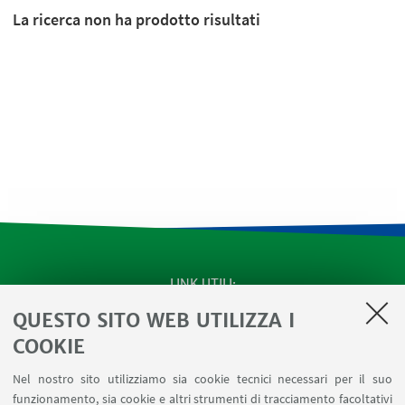
La ricerca non ha prodotto risultati
LINK UTILI
QUESTO SITO WEB UTILIZZA I
SEMINARI del Dipartimento
MAT info - Informazioni per gli afferenti al Dipartimento
COOKIE
di Matematica [accesso riservato]
Nel nostro sito utilizziamo sia cookie tecnici necessari per il suo
SERVIZI ONLINE interni
funzionamento, sia cookie e altri strumenti di tracciamento facoltativi