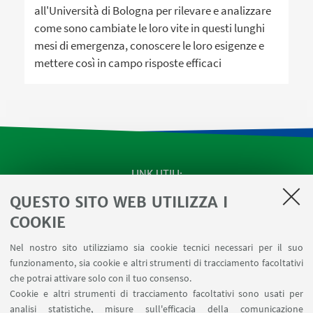
all'Università di Bologna per rilevare e analizzare
come sono cambiate le loro vite in questi lunghi
mesi di emergenza, conoscere le loro esigenze e
mettere così in campo risposte efficaci
LINK UTILI
QUESTO SITO WEB UTILIZZA I
SEMINARI del Dipartimento
MAT info - Informazioni per gli afferenti al Dipartimento
COOKIE
di Matematica [accesso riservato]
Nel nostro sito utilizziamo sia cookie tecnici necessari per il suo
SERVIZI ONLINE interni
funzionamento, sia cookie e altri strumenti di tracciamento facoltativi
Carta dei servizi
che potrai attivare solo con il tuo consenso.
Cookie e altri strumenti di tracciamento facoltativi sono usati per
analisi statistiche, misure sull'efficacia della comunicazione