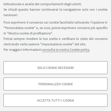
SEGUI IL DIPARTIMENTO SU:
istituzionale e analisi dei comportamenti degli utenti.
Se chiudi questo banner continuerai la navigazione solo con i cookie
necessari.
SEGUI UNIBO SU:
Puoi esprimere il consenso sui cookie facoltativi attivando l'opzione in
"Personalizza cookie" e, se vuoi, potrai esprimere consensi più specifici
in "Mostra cookie di profilazione".
Potrai sempre rivedere le tue scelte e verificare lo stato dei consensi
rientrando nella sezione "Impostazione cookie" del sito.
APP:
Per maggiori informazioni
consulta la nostra Cookie policy
.
SOLO COOKIE NECESSARI
COOKIE DI PROFILAZIONE - FACOLTATIVI
©Copyright 2026 - ALMA MATER STUDIORUM - Università di
Si tratta di cookie utilizzati per analizzare le caratteristiche della navigazione
PERSONALIZZA COOKIE
Bologna - Via Zamboni, 33 - 40126 Bologna - PI: 01131710376 - CF:
degli utenti, creare profili in base al loro comportamento sul sito, per analisi
80007010376
di marketing.
Privacy
Note legali
Informazioni sul sito e accessibilità
Mostra cookie di profilazione
ACCETTA TUTTI I COOKIE
Impostazioni Cookie
Google/Youtube Video