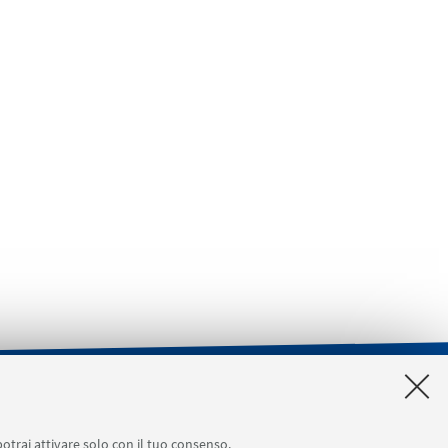
a [accesso riservato]
SERVIZI ONLINE interni
potrai attivare solo con il tuo consenso.