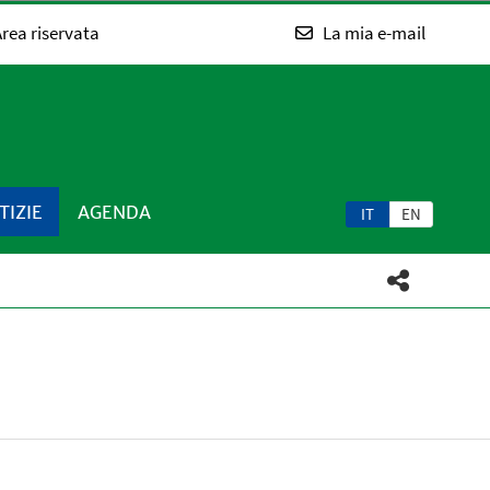
rea riservata
La mia e-mail
TIZIE
AGENDA
IT
EN