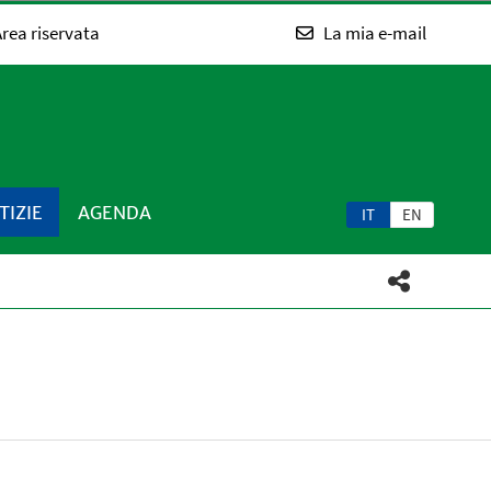
rea riservata
La mia e-mail
TIZIE
AGENDA
IT
EN