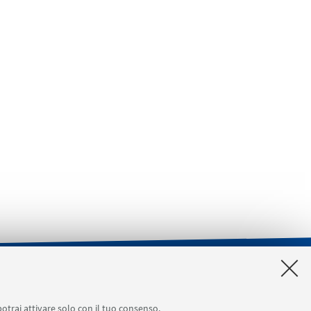
a [accesso riservato]
SERVIZI ONLINE interni
potrai attivare solo con il tuo consenso.