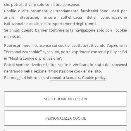
Carta dei servizi
che potrai attivare solo con il tuo consenso.
Cookie e altri strumenti di tracciamento facoltativi sono usati per
analisi statistiche, misure sull'efficacia della comunicazione
SEGUI IL DIPARTIMENTO SU:
istituzionale e analisi dei comportamenti degli utenti.
Se chiudi questo banner continuerai la navigazione solo con i cookie
necessari.
SEGUI UNIBO SU:
Puoi esprimere il consenso sui cookie facoltativi attivando l'opzione in
"Personalizza cookie" e, se vuoi, potrai esprimere consensi più specifici
in "Mostra cookie di profilazione".
Potrai sempre rivedere le tue scelte e verificare lo stato dei consensi
rientrando nella sezione "Impostazione cookie" del sito.
APP:
Per maggiori informazioni
consulta la nostra Cookie policy
.
SOLO COOKIE NECESSARI
COOKIE DI PROFILAZIONE - FACOLTATIVI
©Copyright 2026 - ALMA MATER STUDIORUM - Università di
Si tratta di cookie utilizzati per analizzare le caratteristiche della navigazione
Bologna - Via Zamboni, 33 - 40126 Bologna - PI: 01131710376 - CF:
PERSONALIZZA COOKIE
degli utenti, creare profili in base al loro comportamento sul sito, per analisi
80007010376
di marketing.