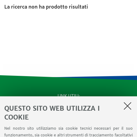
La ricerca non ha prodotto risultati
LINK UTILI
QUESTO SITO WEB UTILIZZA I
SEMINARI del Dipartimento
MAT info - Informazioni per gli afferenti al Dipartimento
COOKIE
di Matematica [accesso riservato]
Nel nostro sito utilizziamo sia cookie tecnici necessari per il suo
SERVIZI ONLINE interni
funzionamento, sia cookie e altri strumenti di tracciamento facoltativi