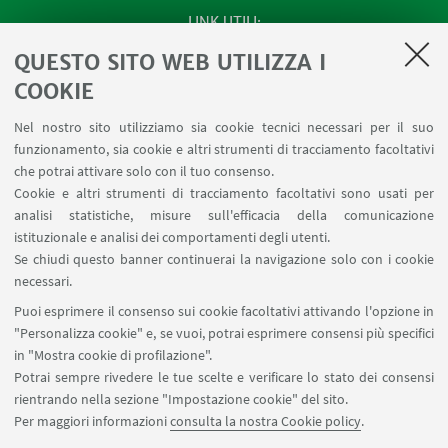
LINK UTILI
QUESTO SITO WEB UTILIZZA I
SEMINARI del Dipartimento
MAT info - Informazioni per gli afferenti al Dipartimento
COOKIE
di Matematica [accesso riservato]
Nel nostro sito utilizziamo sia cookie tecnici necessari per il suo
SERVIZI ONLINE interni
funzionamento, sia cookie e altri strumenti di tracciamento facoltativi
Carta dei servizi
che potrai attivare solo con il tuo consenso.
Cookie e altri strumenti di tracciamento facoltativi sono usati per
analisi statistiche, misure sull'efficacia della comunicazione
SEGUI IL DIPARTIMENTO SU:
istituzionale e analisi dei comportamenti degli utenti.
Se chiudi questo banner continuerai la navigazione solo con i cookie
necessari.
SEGUI UNIBO SU:
Puoi esprimere il consenso sui cookie facoltativi attivando l'opzione in
"Personalizza cookie" e, se vuoi, potrai esprimere consensi più specifici
in "Mostra cookie di profilazione".
Potrai sempre rivedere le tue scelte e verificare lo stato dei consensi
rientrando nella sezione "Impostazione cookie" del sito.
APP:
Per maggiori informazioni
consulta la nostra Cookie policy
.