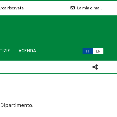
rea riservata
La mia e-mail
TIZIE
AGENDA
IT
EN
l Dipartimento.