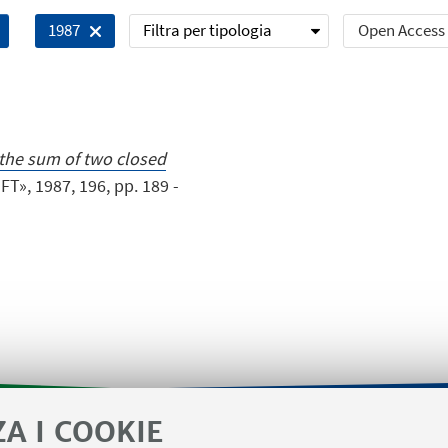
Filtra per tipologia
Open Access
1987
 the sum of two closed
», 1987, 196, pp. 189 -
ZA I COOKIE