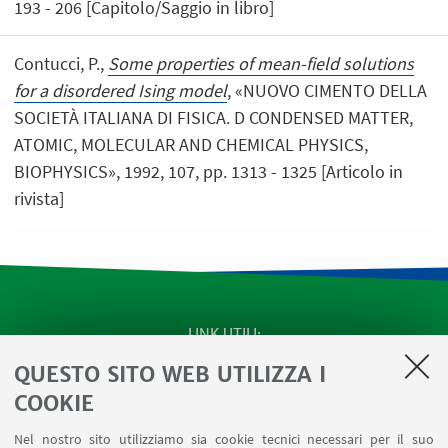
193 - 206 [Capitolo/Saggio in libro]
Contucci, P.,
Some properties of mean-field solutions
for a disordered Ising model
, «NUOVO CIMENTO DELLA
SOCIETÀ ITALIANA DI FISICA. D CONDENSED MATTER,
ATOMIC, MOLECULAR AND CHEMICAL PHYSICS,
BIOPHYSICS», 1992, 107, pp. 1313 - 1325 [Articolo in
rivista]
LINK UTILI
QUESTO SITO WEB UTILIZZA I
SEMINARI del Dipartimento
MAT info - Informazioni per gli afferenti al Dipartimento
COOKIE
di Matematica [accesso riservato]
Nel nostro sito utilizziamo sia cookie tecnici necessari per il suo