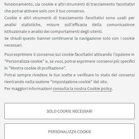
SERVIZI ONLINE interni
funzionamento, sia cookie e altri strumenti di tracciamento facoltativi
Carta dei servizi
che potrai attivare solo con il tuo consenso.
Cookie e altri strumenti di tracciamento facoltativi sono usati per
analisi statistiche, misure sull'efficacia della comunicazione
SEGUI IL DIPARTIMENTO SU:
istituzionale e analisi dei comportamenti degli utenti.
Se chiudi questo banner continuerai la navigazione solo con i cookie
necessari.
SEGUI UNIBO SU:
Puoi esprimere il consenso sui cookie facoltativi attivando l'opzione in
"Personalizza cookie" e, se vuoi, potrai esprimere consensi più specifici
in "Mostra cookie di profilazione".
Potrai sempre rivedere le tue scelte e verificare lo stato dei consensi
rientrando nella sezione "Impostazione cookie" del sito.
APP:
Per maggiori informazioni
consulta la nostra Cookie policy
.
SOLO COOKIE NECESSARI
COOKIE DI PROFILAZIONE - FACOLTATIVI
©Copyright 2026 - ALMA MATER STUDIORUM - Università di
Si tratta di cookie utilizzati per analizzare le caratteristiche della navigazione
Bologna - Via Zamboni, 33 - 40126 Bologna - PI: 01131710376 - CF:
PERSONALIZZA COOKIE
degli utenti, creare profili in base al loro comportamento sul sito, per analisi
80007010376