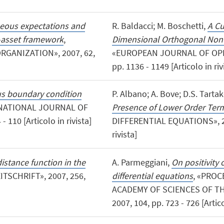
eous expectations and
R. Baldacci; M. Boschetti,
A Cu
i-asset framework
,
Dimensional Orthogonal Non 
GANIZATION», 2007, 62,
«EUROPEAN JOURNAL OF OPER
pp. 1136 - 1149 [Articolo in riv
us boundary condition
P. Albano; A. Bove; D.S. Tartak
RNATIONAL JOURNAL OF
Presence of Lower Order Ter
110 [Articolo in rivista]
DIFFERENTIAL EQUATIONS», 200
rivista]
istance function in the
A. Parmeggiani,
On positivity 
TSCHRIFT», 2007, 256,
differential equations
, «PRO
ACADEMY OF SCIENCES OF TH
2007, 104, pp. 723 - 726 [Artico