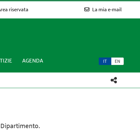
rea riservata
La mia e-mail
TIZIE
AGENDA
IT
EN
l Dipartimento.