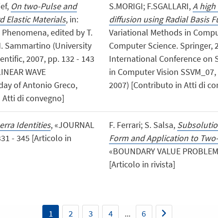
ief,
On two-Pulse and
S.MORIGI; F.SGALLARI,
A high
d Elastic Materials
, in:
diffusion using Radial Basis 
 Phenomena, edited by T.
Variational Methods in Comput
 M. Sammartino (University
Computer Science. Springer, 200
ntific, 2007, pp. 132 - 143
International Conference on 
LINEAR WAVE
in Computer Vision SSVM_07, I
ay of Antonio Greco,
2007) [Contributo in Atti di c
 Atti di convegno]
rra Identities
, «JOURNAL
F. Ferrari; S. Salsa,
Subsolution
1 - 345 [Articolo in
Form and Application to Two
«BOUNDARY VALUE PROBLEMS»,
[Articolo in rivista]
1
2
3
4
...
6