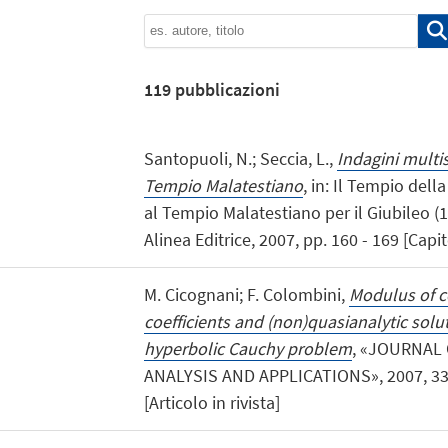
119
pubblicazioni
Santopuoli, N.; Seccia, L.,
Indagini multis
Tempio Malatestiano
, in: Il Tempio della
al Tempio Malatestiano per il Giubileo (
Alinea Editrice, 2007, pp. 160 - 169 [Capi
M. Cicognani; F. Colombini,
Modulus of co
coefficients and (non)quasianalytic soluti
hyperbolic Cauchy problem
, «JOURNAL
ANALYSIS AND APPLICATIONS», 2007, 333
[Articolo in rivista]