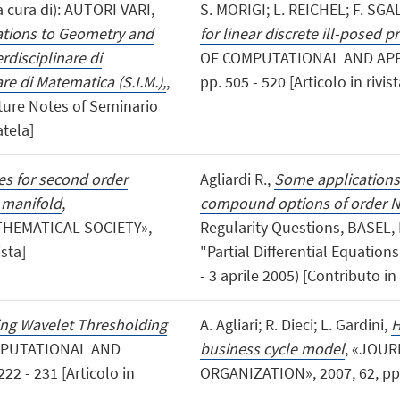
a cura di): AUTORI VARI,
S. MORIGI; L. REICHEL; F. SGA
ations to Geometry and
for linear discrete ill-posed
rdisciplinare di
OF COMPUTATIONAL AND APPL
re di Matematica (S.I.M.),
,
pp. 505 - 520 [Articolo in rivist
cture Notes of Seminario
atela]
tes for second order
Agliardi R.,
Some applications 
c manifold
,
compound options of order 
HEMATICAL SOCIETY»,
Regularity Questions, BASEL, Bi
ista]
"Partial Differential Equation
- 3 aprile 2005) [Contributo in
ing Wavelet Thresholding
A. Agliari; R. Dieci; L. Gardini,
H
MPUTATIONAL AND
business cycle model
, «JOU
2 - 231 [Articolo in
ORGANIZATION», 2007, 62, pp. 3