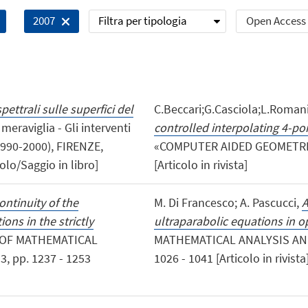
Filtra per tipologia
Open Access
2007
pettrali sulle superfici del
C.Beccari;G.Casciola;L.Roman
 meraviglia - Gli interventi
controlled interpolating 4-p
1990-2000), FIRENZE,
«COMPUTER AIDED GEOMETRIC D
tolo/Saggio in libro]
[Articolo in rivista]
ntinuity of the
M. Di Francesco; A. Pascucci,
A
ons in the strictly
ultraparabolic equations in o
 OF MATHEMATICAL
MATHEMATICAL ANALYSIS AND 
, pp. 1237 - 1253
1026 - 1041 [Articolo in rivista