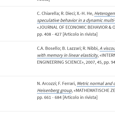
C. Chiarella; R. Dieci; X.-H. He,
Heterogen
speculative behavior in a dynamic mult
«JOURNAL OF ECONOMIC BEHAVIOR & OR
pp. 408 - 427 [Articolo in rivista]
C.A. Bosello; B. Lazzari; R. Nibbi,
A visco
with memory in linear elasticity
, «INTE
ENGINEERING SCIENCE», 2007, 45, pp. 94 - 
N. Arcozzi; F. Ferrari,
Metric normal and d
Heisenberg group
, «MATHEMATISCHE ZEI
pp. 661 - 684 [Articolo in rivista]