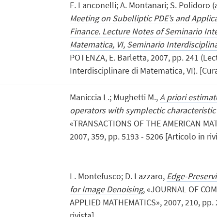
E. Lanconelli; A. Montanari; S. Polidoro (
Meeting on Subelliptic PDE’s and Applic
Finance. Lecture Notes of Seminario Inte
Matematica, VI, Seminario Interdisciplina
POTENZA, E. Barletta, 2007, pp. 241 (Le
Interdisciplinare di Matematica, VI). [Cur
Maniccia L.; Mughetti M.,
A priori estima
operators with symplectic characteristi
«TRANSACTIONS OF THE AMERICAN MAT
2007, 359, pp. 5193 - 5206 [Articolo in riv
L. Montefusco; D. Lazzaro,
Edge-Preserv
for Image Denoising
, «JOURNAL OF CO
APPLIED MATHEMATICS», 2007, 210, pp. 22
rivista]