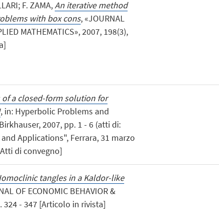
LLARI; F. ZAMA,
An iterative method
 problems with box cons
, «JOURNAL
IED MATHEMATICS», 2007, 198(3),
a]
of a closed-form solution for
N
, in: Hyperbolic Problems and
rkhauser, 2007, pp. 1 - 6 (atti di:
s and Applications", Ferrara, 31 marzo
 Atti di convegno]
omoclinic tangles in a Kaldor-like
RNAL OF ECONOMIC BEHAVIOR &
24 - 347 [Articolo in rivista]