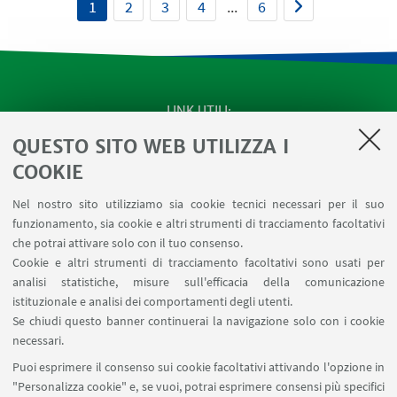
1
2
3
4
...
6
LINK UTILI
QUESTO SITO WEB UTILIZZA I
SEMINARI del Dipartimento
MAT info - Informazioni per gli afferenti al Dipartimento
COOKIE
di Matematica [accesso riservato]
Nel nostro sito utilizziamo sia cookie tecnici necessari per il suo
SERVIZI ONLINE interni
funzionamento, sia cookie e altri strumenti di tracciamento facoltativi
Carta dei servizi
che potrai attivare solo con il tuo consenso.
Cookie e altri strumenti di tracciamento facoltativi sono usati per
analisi statistiche, misure sull'efficacia della comunicazione
SEGUI IL DIPARTIMENTO SU:
istituzionale e analisi dei comportamenti degli utenti.
Se chiudi questo banner continuerai la navigazione solo con i cookie
necessari.
SEGUI UNIBO SU:
Puoi esprimere il consenso sui cookie facoltativi attivando l'opzione in
"Personalizza cookie" e, se vuoi, potrai esprimere consensi più specifici