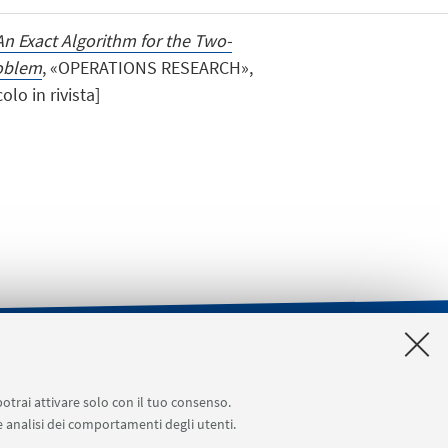
An Exact Algorithm for the Two-
roblem
, «OPERATIONS RESEARCH»,
olo in rivista]
a [accesso riservato]
SERVIZI ONLINE interni
potrai attivare solo con il tuo consenso.
 e analisi dei comportamenti degli utenti.