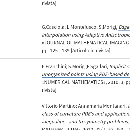
rivista]
G.Casciola; L.Montefusco; S.Morigi,
Edge
interpolation using Adaptive Anisotropic
«JOURNAL OF MATHEMATICAL IMAGING AN
pp. 125 - 139 [Articolo in rivista]
E.Franchini; S.Morigi;F.Sgallari,
Implicit 
unorganized points using PDE-based de
«NUMERICAL MATHEMATICS», 2010, 3, pp. 
rivista]
Vittorio Martino; Annamaria Montanari,
I
class of curvature PDE's and application
inequalities and to symmetry problems
MATHEMATICUM», 2010, 22/2, pp. 253 - 265