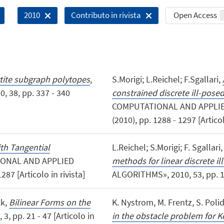
Open Access
2010
Contributo in rivista
tite subgraph polytopes
,
S.Morigi; L.Reichel; F.Sgallari,
38, pp. 337 - 340
constrained discrete ill-pos
COMPUTATIONAL AND APPLIED
(2010), pp. 1288 - 1297 [Articol
th Tangential
L.Reichel; S.Morigi; F. Sgallari
IONAL AND APPLIED
methods for linear discrete i
7 [Articolo in rivista]
ALGORITHMS», 2010, 53, pp. 1 - 
ck,
Bilinear Forms on the
K. Nystrom, M. Frentz, S. Poli
3, pp. 21 - 47 [Articolo in
in the obstacle problem for 