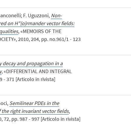
Lanconelli; F. Uguzzoni,
Non-
ed on H"{o}rmander vector fields:
qualities
, «MEMOIRS OF THE
TY», 2010, 204, pp. no.961/1 - 123
y decay and propagation in a
y
, «DIFFERENTIAL AND INTEGRAL
- 371 [Articolo in rivista]
noci,
Semilinear PDEs in the
the right invariant vector fields
,
, pp. 987 - 997 [Articolo in rivista]