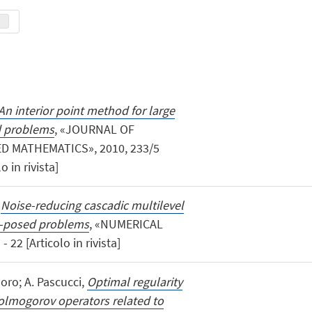
An interior point method for large
ed problems
, «JOURNAL OF
 MATHEMATICS», 2010, 233/5
o in rivista]
,
Noise-reducing cascadic multilevel
ll-posed problems
, «NUMERICAL
22 [Articolo in rivista]
doro; A. Pascucci,
Optimal regularity
Kolmogorov operators related to