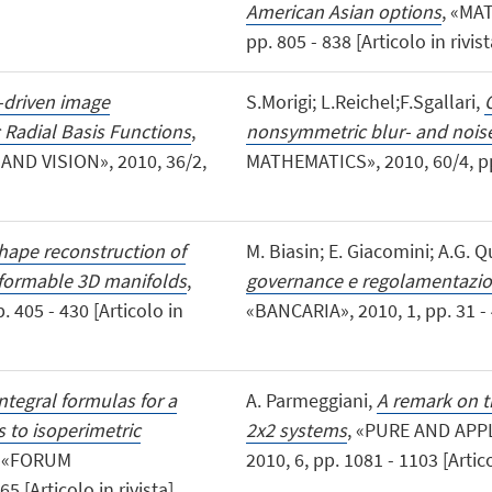
American Asian options
, «MA
pp. 805 - 838 [Articolo in rivist
-driven image
S.Morigi; L.Reichel;F.Sgallari,
 Radial Basis Functions
,
nonsymmetric blur- and nois
D VISION», 2010, 36/2,
MATHEMATICS», 2010, 60/4, pp. 
shape reconstruction of
M. Biasin; E. Giacomini; A.G. 
formable 3D manifolds
,
governance e regolamentazione
405 - 430 [Articolo in
«BANCARIA», 2010, 1, pp. 31 - 4
ntegral formulas for a
A. Parmeggiani,
A remark on t
s to isoperimetric
2x2 systems
, «PURE AND AP
, «FORUM
2010, 6, pp. 1081 - 1103 [Artico
 [Articolo in rivista]