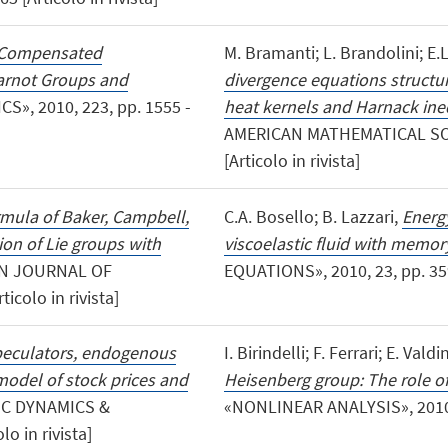
Compensated
M. Bramanti; L. Brandolini; E.
Carnot Groups and
divergence equations structur
», 2010, 223, pp. 1555 -
heat kernels and Harnack ine
AMERICAN MATHEMATICAL SOCIE
[Articolo in rivista]
rmula of Baker, Campbell,
C.A. Bosello; B. Lazzari,
Energ
on of Lie groups with
viscoelastic fluid with memor
AN JOURNAL OF
EQUATIONS», 2010, 23, pp. 359 
icolo in rivista]
eculators, endogenous
I. Birindelli; F. Ferrari; E. Valdi
model of stock prices and
Heisenberg group: The role of 
IC DYNAMICS &
«NONLINEAR ANALYSIS», 2010, 72
o in rivista]