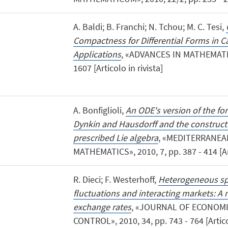
A. Baldi; B. Franchi; N. Tchou; M. C. Tesi,
Compactness for Differential Forms in 
Applications
, «ADVANCES IN MATHEMATICS
1607 [Articolo in rivista]
A. Bonfiglioli,
An ODE's version of the fo
Dynkin and Hausdorff and the constructi
prescribed Lie algebra
, «MEDITERRANE
MATHEMATICS», 2010, 7, pp. 387 - 414 [Art
R. Dieci; F. Westerhoff,
Heterogeneous sp
fluctuations and interacting markets: A 
exchange rates
, «JOURNAL OF ECONOM
CONTROL», 2010, 34, pp. 743 - 764 [Articol