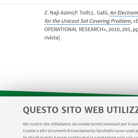
Z. Naji-Azimi;P. Toth;L. Galli,
An Electrom
for the Unicost Set Covering Problem
, 
OPERATIONAL RESEARCH», 2010, 205, pp. 
rivista]
QUESTO SITO WEB UTILIZ
SEMINARI del Dipartimento
MAT info 
LINK UTILI
Nel nostro sito utilizziamo sia cookie tecnici necessari per il s
Cookie e altri strumenti di tracciamento facoltativi sono usati p
Carta dei servizi
Se chiudi questo banner continuerai la navigazione solo con i c