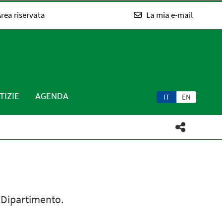
rea riservata
La mia e-mail
TIZIE
AGENDA
IT
EN
l Dipartimento.