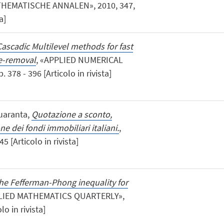
THEMATISCHE ANNALEN», 2010, 347,
a]
Cascadic Multilevel methods for fast
e-removal
, «APPLIED NUMERICAL
378 - 396 [Articolo in rivista]
Quaranta,
Quotazione a sconto,
 dei fondi immobiliari italiani.
,
5 [Articolo in rivista]
he Fefferman-Phong inequality for
PLIED MATHEMATICS QUARTERLY»,
lo in rivista]