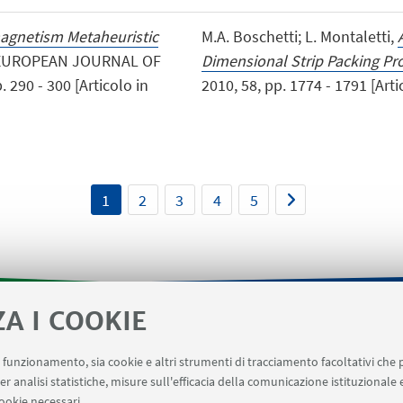
agnetism Metaheuristic
M.A. Boschetti; L. Montaletti,
«EUROPEAN JOURNAL OF
Dimensional Strip Packing P
290 - 300 [Articolo in
2010, 58, pp. 1774 - 1791 [Artic
1
2
3
4
5
ZA I COOKIE
- Informazioni per gli afferenti al Dipartimento di Matematic
uo funzionamento, sia cookie e altri strumenti di tracciamento facoltativi che 
er analisi statistiche, misure sull'efficacia della comunicazione istituzionale
ookie necessari.