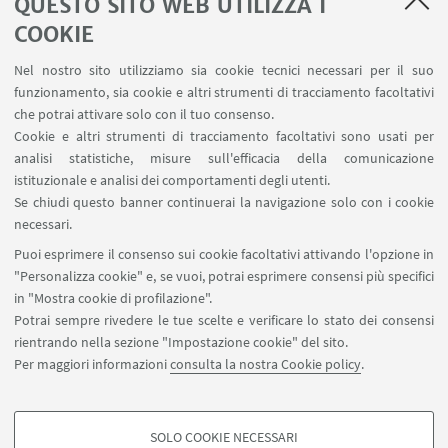
QUESTO SITO WEB UTILIZZA I
SEMINARI del Dipartimento
MAT info - Informazioni per gli afferenti al Dipartimento
COOKIE
di Matematica [accesso riservato]
Nel nostro sito utilizziamo sia cookie tecnici necessari per il suo
SERVIZI ONLINE interni
funzionamento, sia cookie e altri strumenti di tracciamento facoltativi
Carta dei servizi
che potrai attivare solo con il tuo consenso.
Cookie e altri strumenti di tracciamento facoltativi sono usati per
analisi statistiche, misure sull'efficacia della comunicazione
SEGUI IL DIPARTIMENTO SU:
istituzionale e analisi dei comportamenti degli utenti.
Se chiudi questo banner continuerai la navigazione solo con i cookie
necessari.
SEGUI UNIBO SU:
Puoi esprimere il consenso sui cookie facoltativi attivando l'opzione in
"Personalizza cookie" e, se vuoi, potrai esprimere consensi più specifici
in "Mostra cookie di profilazione".
Potrai sempre rivedere le tue scelte e verificare lo stato dei consensi
rientrando nella sezione "Impostazione cookie" del sito.
APP:
Per maggiori informazioni
consulta la nostra Cookie policy
.
SOLO COOKIE NECESSARI