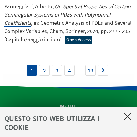
Parmeggiani, Alberto,
On Spectral Properties of Certain
Semiregular Systems of PDEs with Polynomial
Coefficients
, in: Geometric Analysis of PDEs and Several
Complex Variables, Cham, Springer, 2024, pp. 277 - 295
[Capitolo/Saggio in libro]
Open Access
1
2
3
4
...
13
LINK UTILI
QUESTO SITO WEB UTILIZZA I
SEMINARI del Dipartimento
MAT info - Informazioni per gli afferenti al Dipartimento
COOKIE
di Matematica [accesso riservato]