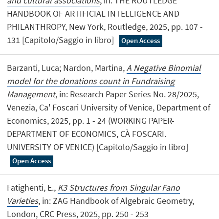
and cultural associations
, in: THE ROUTLEDGE
HANDBOOK OF ARTIFICIAL INTELLIGENCE AND
PHILANTHROPY, New York, Routledge, 2025, pp. 107 -
131 [Capitolo/Saggio in libro]
Open Access
Barzanti, Luca; Nardon, Martina,
A Negative Binomial
model for the donations count in Fundraising
Management
, in: Research Paper Series No. 28/2025,
Venezia, Ca' Foscari University of Venice, Department of
Economics, 2025, pp. 1 - 24 (WORKING PAPER-
DEPARTMENT OF ECONOMICS, CÀ FOSCARI.
UNIVERSITY OF VENICE) [Capitolo/Saggio in libro]
Open Access
Fatighenti, E.,
K3 Structures from Singular Fano
Varieties
, in: ZAG Handbook of Algebraic Geometry,
London, CRC Press, 2025, pp. 250 - 253