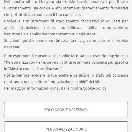
Nel nostro sito utilizziamo sia cookie tecnici necessari per il suo
SERVIZI ONLINE interni
funzionamento, sia cookie e altri strumenti di tracciamento facoltativi
Carta dei servizi
che potrai attivare solo con il tuo consenso.
Cookie e altri strumenti di tracciamento facoltativi sono usati per
analisi statistiche, misure sull'efficacia della comunicazione
SEGUI IL DIPARTIMENTO SU:
istituzionale e analisi dei comportamenti degli utenti.
Se chiudi questo banner continuerai la navigazione solo con i cookie
necessari.
SEGUI UNIBO SU:
Puoi esprimere il consenso sui cookie facoltativi attivando l'opzione in
"Personalizza cookie" e, se vuoi, potrai esprimere consensi più specifici
in "Mostra cookie di profilazione".
Potrai sempre rivedere le tue scelte e verificare lo stato dei consensi
rientrando nella sezione "Impostazione cookie" del sito.
APP:
Per maggiori informazioni
consulta la nostra Cookie policy
.
SOLO COOKIE NECESSARI
COOKIE DI PROFILAZIONE - FACOLTATIVI
©Copyright 2026 - ALMA MATER STUDIORUM - Università di
Si tratta di cookie utilizzati per analizzare le caratteristiche della navigazione
Bologna - Via Zamboni, 33 - 40126 Bologna - PI: 01131710376 - CF:
PERSONALIZZA COOKIE
degli utenti, creare profili in base al loro comportamento sul sito, per analisi