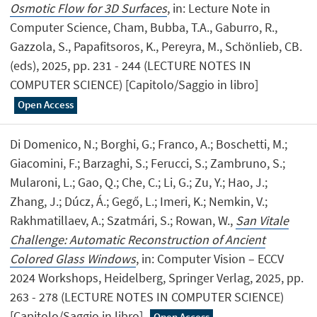
Osmotic Flow for 3D Surfaces
, in: Lecture Note in
Computer Science, Cham, Bubba, T.A., Gaburro, R.,
Gazzola, S., Papafitsoros, K., Pereyra, M., Schönlieb, CB.
(eds), 2025, pp. 231 - 244 (LECTURE NOTES IN
COMPUTER SCIENCE) [Capitolo/Saggio in libro]
Open Access
Di Domenico, N.; Borghi, G.; Franco, A.; Boschetti, M.;
Giacomini, F.; Barzaghi, S.; Ferucci, S.; Zambruno, S.;
Mularoni, L.; Gao, Q.; Che, C.; Li, G.; Zu, Y.; Hao, J.;
Zhang, J.; Dúcz, Á.; Gegő, L.; Imeri, K.; Nemkin, V.;
Rakhmatillaev, A.; Szatmári, S.; Rowan, W.,
San Vitale
Challenge: Automatic Reconstruction of Ancient
Colored Glass Windows
, in: Computer Vision – ECCV
2024 Workshops, Heidelberg, Springer Verlag, 2025, pp.
263 - 278 (LECTURE NOTES IN COMPUTER SCIENCE)
[Capitolo/Saggio in libro]
Open Access