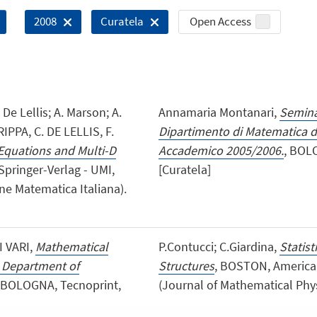
Open Access
2008
Curatela
De Lellis; A. Marson; A.
Annamaria Montanari,
Semina
IPPA, C. DE LELLIS, F.
Dipartimento di Matematica d
Equations and Multi-D
Accademico 2005/2006.
, BOLO
Springer-Verlag - UMI,
[Curatela]
ne Matematica Italiana).
I VARI,
Mathematical
P.Contucci; C.Giardina,
Statis
, Department of
Structures
, BOSTON, American 
 BOLOGNA, Tecnoprint,
(Journal of Mathematical Phys