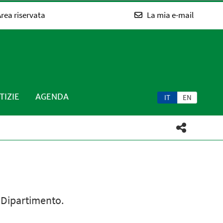
rea riservata
La mia e-mail
TIZIE
AGENDA
IT
EN
l Dipartimento.