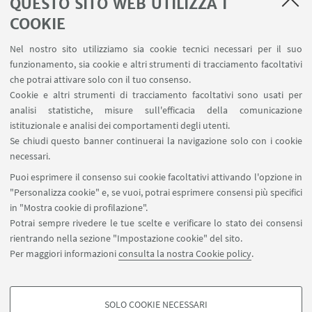
QUESTO SITO WEB UTILIZZA I
SEMINARI del Dipartimento
MAT info - Informazioni per gli afferenti al Dipartimento
COOKIE
di Matematica [accesso riservato]
Nel nostro sito utilizziamo sia cookie tecnici necessari per il suo
SERVIZI ONLINE interni
funzionamento, sia cookie e altri strumenti di tracciamento facoltativi
Carta dei servizi
che potrai attivare solo con il tuo consenso.
Cookie e altri strumenti di tracciamento facoltativi sono usati per
analisi statistiche, misure sull'efficacia della comunicazione
SEGUI IL DIPARTIMENTO SU:
istituzionale e analisi dei comportamenti degli utenti.
Se chiudi questo banner continuerai la navigazione solo con i cookie
necessari.
SEGUI UNIBO SU:
Puoi esprimere il consenso sui cookie facoltativi attivando l'opzione in
"Personalizza cookie" e, se vuoi, potrai esprimere consensi più specifici
in "Mostra cookie di profilazione".
Potrai sempre rivedere le tue scelte e verificare lo stato dei consensi
rientrando nella sezione "Impostazione cookie" del sito.
APP:
Per maggiori informazioni
consulta la nostra Cookie policy
.
SOLO COOKIE NECESSARI