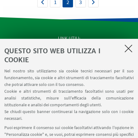
1
2
3
LINK UTILI
QUESTO SITO WEB UTILIZZA I
SEMINARI del Dipartimento
MAT info - Informazioni per gli afferenti al Dipartimento
COOKIE
di Matematica [accesso riservato]
Nel nostro sito utilizziamo sia cookie tecnici necessari per il suo
SERVIZI ONLINE interni
funzionamento, sia cookie e altri strumenti di tracciamento facoltativi
Carta dei servizi
che potrai attivare solo con il tuo consenso.
Cookie e altri strumenti di tracciamento facoltativi sono usati per
analisi statistiche, misure sull'efficacia della comunicazione
SEGUI IL DIPARTIMENTO SU:
istituzionale e analisi dei comportamenti degli utenti.
Se chiudi questo banner continuerai la navigazione solo con i cookie
necessari.
SEGUI UNIBO SU:
Puoi esprimere il consenso sui cookie facoltativi attivando l'opzione in
"Personalizza cookie" e, se vuoi, potrai esprimere consensi più specifici