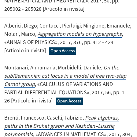
MATHEMATICAL AND THEORETICAL», 2017, 50, pp.
205002 - 205028 [Articolo in rivista]
Alberici, Diego; Contucci, Pierluigi; Mingione, Emanuele;
Molari, Marco,
Aggregation models on hypergraphs
,
«ANNALS OF PHYSICS», 2017, 376, pp. 412 - 424
[Articolo in rivista]
Open Access
Montanari, Annamaria; Morbidelli, Daniele,
On the
subRiemannian cut locus in a model of free two-step
Carnot group
, «CALCULUS OF VARIATIONS AND
PARTIAL DIFFERENTIAL EQUATIONS», 2017, 56, pp. 1 -
26 [Articolo in rivista]
Open Access
Brenti, Francesco; Caselli, Fabrizio,
Peak algebras,
paths in the Bruhat graph and Kazhdan–Lusztig
polynomials
, «ADVANCES IN MATHEMATICS», 2017, 304,