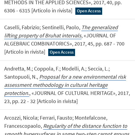
METHODS IN THE APPLIED SCIENCES», 2017, 40, pp.
6306 - 6315 [Articolo in rivista]
Open Access
Caselli, Fabrizio; Sentinelli, Paolo,
The generalized
lifting property of Bruhat intervals
, «JOURNAL OF
ALGEBRAIC COMBINATORICS», 2017, 45, pp. 687 - 700
[Articolo in rivista]
Open Access
Andretta, M.; Coppola, F.; Modelli, A.; Seccia, L.;
Santopuoli, N.,
Proposal for a new environmental risk
assessment methodology in cultural heritage
protection.
, «JOURNAL OF CULTURAL HERITAGE», 2017,
23, pp. 22 - 32 [Articolo in rivista]
Arcozzi, Nicola; Ferrari, Fausto; Montefalcone,
Francescopaolo,
Regularity of the distance function to
smooth hypersurfaces in some two-step carnot groups
,