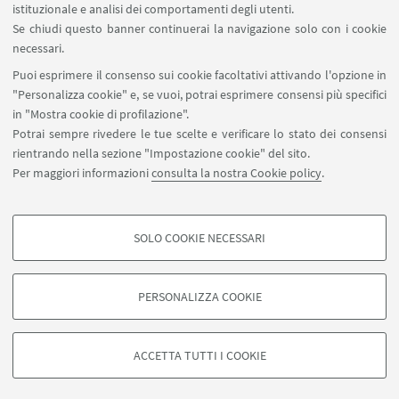
istituzionale e analisi dei comportamenti degli utenti.
Se chiudi questo banner continuerai la navigazione solo con i cookie
necessari.
SEGUI UNIBO SU:
Puoi esprimere il consenso sui cookie facoltativi attivando l'opzione in
"Personalizza cookie" e, se vuoi, potrai esprimere consensi più specifici
in "Mostra cookie di profilazione".
Potrai sempre rivedere le tue scelte e verificare lo stato dei consensi
rientrando nella sezione "Impostazione cookie" del sito.
APP:
Per maggiori informazioni
consulta la nostra Cookie policy
.
SOLO COOKIE NECESSARI
COOKIE DI PROFILAZIONE - FACOLTATIVI
©Copyright 2026 - ALMA MATER STUDIORUM - Università di
Si tratta di cookie utilizzati per analizzare le caratteristiche della navigazione
Bologna - Via Zamboni, 33 - 40126 Bologna - PI: 01131710376 - CF:
PERSONALIZZA COOKIE
degli utenti, creare profili in base al loro comportamento sul sito, per analisi
80007010376
di marketing.
Privacy
Note legali
Informazioni sul sito e accessibilità
Mostra cookie di profilazione
Impostazioni Cookie
ACCETTA TUTTI I COOKIE
Google/Youtube Video