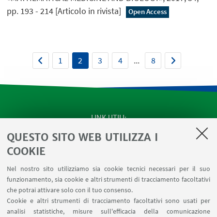
pp. 193 - 214 [Articolo in rivista]
Open Access
1
2
3
4
...
8
LINK UTILI
QUESTO SITO WEB UTILIZZA I
SEMINARI del Dipartimento
MAT info - Informazioni per gli afferenti al Dipartimento
COOKIE
di Matematica [accesso riservato]
Nel nostro sito utilizziamo sia cookie tecnici necessari per il suo
SERVIZI ONLINE interni
funzionamento, sia cookie e altri strumenti di tracciamento facoltativi
Carta dei servizi
che potrai attivare solo con il tuo consenso.
Cookie e altri strumenti di tracciamento facoltativi sono usati per
analisi statistiche, misure sull'efficacia della comunicazione
SEGUI IL DIPARTIMENTO SU: