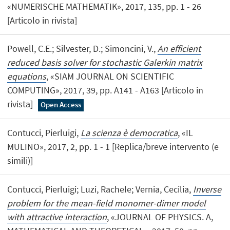
«NUMERISCHE MATHEMATIK», 2017, 135, pp. 1 - 26
[Articolo in rivista]
Powell, C.E.; Silvester, D.; Simoncini, V.,
An efficient
reduced basis solver for stochastic Galerkin matrix
equations
, «SIAM JOURNAL ON SCIENTIFIC
COMPUTING», 2017, 39, pp. A141 - A163 [Articolo in
rivista]
Open Access
Contucci, Pierluigi,
La scienza è democratica
, «IL
MULINO», 2017, 2, pp. 1 - 1 [Replica/breve intervento (e
simili)]
Contucci, Pierluigi; Luzi, Rachele; Vernia, Cecilia,
Inverse
problem for the mean-field monomer-dimer model
with attractive interaction
, «JOURNAL OF PHYSICS. A,