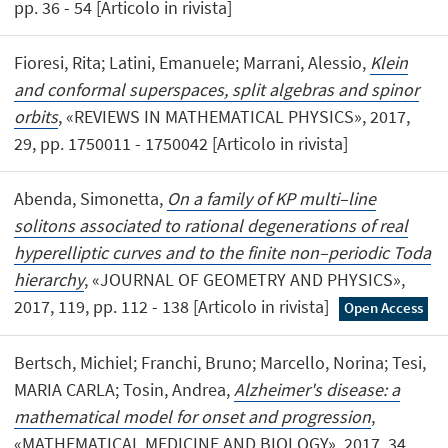
pp. 36 - 54 [Articolo in rivista]
Fioresi, Rita; Latini, Emanuele; Marrani, Alessio,
Klein
and conformal superspaces, split algebras and spinor
orbits
, «REVIEWS IN MATHEMATICAL PHYSICS», 2017,
29, pp. 1750011 - 1750042 [Articolo in rivista]
Abenda, Simonetta,
On a family of KP multi–line
solitons associated to rational degenerations of real
hyperelliptic curves and to the finite non–periodic Toda
hierarchy
, «JOURNAL OF GEOMETRY AND PHYSICS»,
2017, 119, pp. 112 - 138 [Articolo in rivista]
Open Access
Bertsch, Michiel; Franchi, Bruno; Marcello, Norina; Tesi,
MARIA CARLA; Tosin, Andrea,
Alzheimer's disease: a
mathematical model for onset and progression
,
«MATHEMATICAL MEDICINE AND BIOLOGY», 2017, 34,