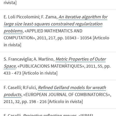
rivista]
E. Loli Piccolomini; F. Zama,
An iterative algorithm for
large size least-squares constrained regularization
problems
, «APPLIED MATHEMATICS AND
COMPUTATION», 2011, 217, pp. 10343 - 10354 [Articolo
in rivista]
S. Francaviglia; A. Martino,
Metric Properties of Outer
Space
, «PUBLICACIONS MATEMÀTIQUES», 2011, 55, pp.
433 - 473 [Articolo in rivista]
F. Caselli; R.Fulci,
Refined Gelfand models for wreath
products
, «EUROPEAN JOURNAL OF COMBINATORICS»,
2011, 32, pp. 198 - 216 [Articolo in rivista]
F. Caselli,
Projective reflection groups
, «ISRAEL