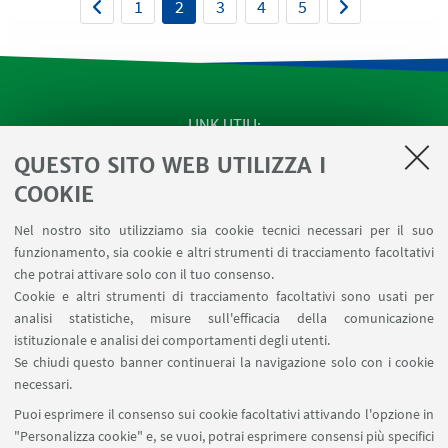
1
2
3
4
5
LINK UTILI
QUESTO SITO WEB UTILIZZA I
SEMINARI del Dipartimento
MAT info - Informazioni per gli afferenti al Dipartimento
COOKIE
di Matematica [accesso riservato]
Nel nostro sito utilizziamo sia cookie tecnici necessari per il suo
SERVIZI ONLINE interni
funzionamento, sia cookie e altri strumenti di tracciamento facoltativi
Carta dei servizi
che potrai attivare solo con il tuo consenso.
Cookie e altri strumenti di tracciamento facoltativi sono usati per
analisi statistiche, misure sull'efficacia della comunicazione
SEGUI IL DIPARTIMENTO SU:
istituzionale e analisi dei comportamenti degli utenti.
Se chiudi questo banner continuerai la navigazione solo con i cookie
necessari.
SEGUI UNIBO SU:
Puoi esprimere il consenso sui cookie facoltativi attivando l'opzione in
"Personalizza cookie" e, se vuoi, potrai esprimere consensi più specifici