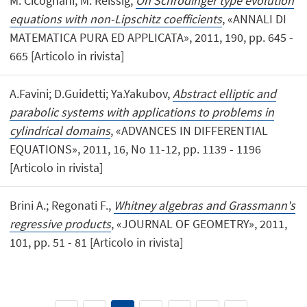
M. Cicognani; M. Reissig,
On Schrödinger type evolution
equations with non-Lipschitz coefficients
, «ANNALI DI
MATEMATICA PURA ED APPLICATA», 2011, 190, pp. 645 -
665 [Articolo in rivista]
A.Favini; D.Guidetti; Ya.Yakubov,
Abstract elliptic and
parabolic systems with applications to problems in
cylindrical domains
, «ADVANCES IN DIFFERENTIAL
EQUATIONS», 2011, 16, No 11-12, pp. 1139 - 1196
[Articolo in rivista]
Brini A.; Regonati F.,
Whitney algebras and Grassmann's
regressive products
, «JOURNAL OF GEOMETRY», 2011,
101, pp. 51 - 81 [Articolo in rivista]