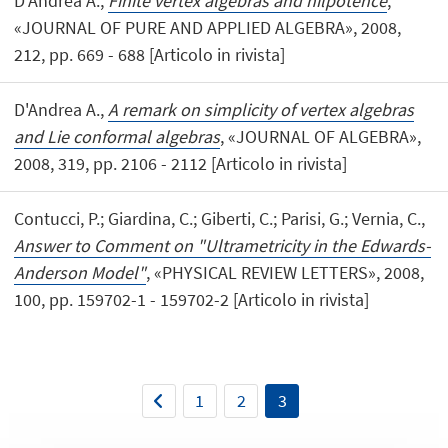
D'Andrea A.,
Finite vertex algebras and nilpotence
,
«JOURNAL OF PURE AND APPLIED ALGEBRA», 2008,
212, pp. 669 - 688 [Articolo in rivista]
D'Andrea A.,
A remark on simplicity of vertex algebras
and Lie conformal algebras
, «JOURNAL OF ALGEBRA»,
2008, 319, pp. 2106 - 2112 [Articolo in rivista]
Contucci, P.; Giardina, C.; Giberti, C.; Parisi, G.; Vernia, C.,
Answer to Comment on "Ultrametricity in the Edwards-
Anderson Model"
, «PHYSICAL REVIEW LETTERS», 2008,
100, pp. 159702-1 - 159702-2 [Articolo in rivista]
1
2
3