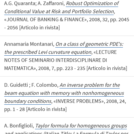
A.G. Quaranta; A. Zaffaroni,
Robust Optimization of
Conditional Value at Risk and Portfolio Selection
,
«JOURNAL OF BANKING & FINANCE», 2008, 32, pp. 2045
- 2056 [Articolo in rivista]
Annamaria Montanari,
On a class of geometric PDE's:
the prescribed Levi curvature equation
, «LECTURE
NOTES OF SEMINARIO INTERDISCIPLINARE DI
MATEMATICA», 2008, 7, pp. 223 - 235 [Articolo in rivista]
D. Guidetti ; F. Colombo,
An inverse problem for the
beam equation with memory with nonhomogeneous
boundary conditions
, «INVERSE PROBLEMS», 2008, 24,
pp. 1 - 28 [Articolo in rivista]
A. Bonfiglioli,
Taylor formula for homogeneous groups
and applications (Italian Title: La Formula di Taylor per