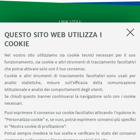
LINK UTILI
QUESTO SITO WEB UTILIZZA I
SEMINARI del Dipartimento
MAT info - Informazioni per gli afferenti al Dipartimento
COOKIE
di Matematica [accesso riservato]
Nel nostro sito utilizziamo sia cookie tecnici necessari per il suo
SERVIZI ONLINE interni
funzionamento, sia cookie e altri strumenti di tracciamento facoltativi
Carta dei servizi
che potrai attivare solo con il tuo consenso.
Cookie e altri strumenti di tracciamento facoltativi sono usati per
analisi statistiche, misure sull'efficacia della comunicazione
SEGUI IL DIPARTIMENTO SU:
istituzionale e analisi dei comportamenti degli utenti.
Se chiudi questo banner continuerai la navigazione solo con i cookie
necessari.
SEGUI UNIBO SU:
Puoi esprimere il consenso sui cookie facoltativi attivando l'opzione in
"Personalizza cookie" e, se vuoi, potrai esprimere consensi più specifici
in "Mostra cookie di profilazione".
Potrai sempre rivedere le tue scelte e verificare lo stato dei consensi