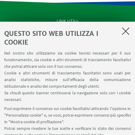
LINK UTILI
QUESTO SITO WEB UTILIZZA I
SEMINARI del Dipartimento
MAT info - Informazioni per gli afferenti al Dipartimento
COOKIE
di Matematica [accesso riservato]
Nel nostro sito utilizziamo sia cookie tecnici necessari per il suo
SERVIZI ONLINE interni
funzionamento, sia cookie e altri strumenti di tracciamento facoltativi
Carta dei servizi
che potrai attivare solo con il tuo consenso.
Cookie e altri strumenti di tracciamento facoltativi sono usati per
analisi statistiche, misure sull'efficacia della comunicazione
SEGUI IL DIPARTIMENTO SU:
istituzionale e analisi dei comportamenti degli utenti.
Se chiudi questo banner continuerai la navigazione solo con i cookie
necessari.
SEGUI UNIBO SU:
Puoi esprimere il consenso sui cookie facoltativi attivando l'opzione in
"Personalizza cookie" e, se vuoi, potrai esprimere consensi più specifici
in "Mostra cookie di profilazione".
Potrai sempre rivedere le tue scelte e verificare lo stato dei consensi