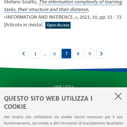
Stefano Soatto,
The information complexity of learning
tasks, their structure and their distance
,
«INFORMATION AND INFERENCE..», 2021, 10, pp. 51 - 72
[Articolo in rivista]
Open Access
1
...
6
7
8
9
LINK UTILI
QUESTO SITO WEB UTILIZZA I
SEMINARI del Dipartimento
MAT info - Informazioni per gli afferenti al Dipartimento
COOKIE
di Matematica [accesso riservato]
Nel nostro sito utilizziamo sia cookie tecnici necessari per il suo
SERVIZI ONLINE interni
funzionamento, sia cookie e altri strumenti di tracciamento facoltativi