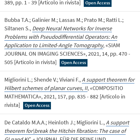
389, pp. 1 - 39 [Articolo in rivista]
Open Access
Bubba T.A.; Galinier M.; Lassas M.; Prato M.; Ratti L.;
Siltanen S.,
Deep Neural Networks for Inverse
Problems with Pseudodifferential Operators: An
Application to Limited-Angle Tomography
, «SIAM
JOURNAL ON IMAGING SCIENCES», 2021, 14, pp. 470 -
505 [Articolo in rivista]
Open Access
Migliorini L.; Shende V.; Viviani F.,
A support theorem for
Hilbert schemes of planar curves, II
, «COMPOSITIO
MATHEMATICA», 2021, 157, pp. 835 - 882 [Articolo in
rivista]
Open Access
De Cataldo M.A.A.; Heinloth J.; Migliorini L.,
A support
theorem for\break the Hitchin fibration: The case of
GLnand KC
, «JOURNAL FÜR DIE REINE UND