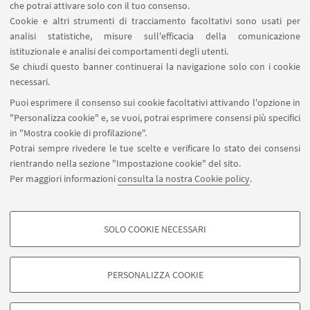
Carta dei servizi
che potrai attivare solo con il tuo consenso.
Cookie e altri strumenti di tracciamento facoltativi sono usati per
analisi statistiche, misure sull'efficacia della comunicazione
SEGUI IL DIPARTIMENTO SU:
istituzionale e analisi dei comportamenti degli utenti.
Se chiudi questo banner continuerai la navigazione solo con i cookie
necessari.
SEGUI UNIBO SU:
Puoi esprimere il consenso sui cookie facoltativi attivando l'opzione in
"Personalizza cookie" e, se vuoi, potrai esprimere consensi più specifici
in "Mostra cookie di profilazione".
Potrai sempre rivedere le tue scelte e verificare lo stato dei consensi
rientrando nella sezione "Impostazione cookie" del sito.
APP:
Per maggiori informazioni
consulta la nostra Cookie policy
.
SOLO COOKIE NECESSARI
COOKIE DI PROFILAZIONE - FACOLTATIVI
©Copyright 2026 - ALMA MATER STUDIORUM - Università di
Si tratta di cookie utilizzati per analizzare le caratteristiche della navigazione
Bologna - Via Zamboni, 33 - 40126 Bologna - PI: 01131710376 - CF:
PERSONALIZZA COOKIE
degli utenti, creare profili in base al loro comportamento sul sito, per analisi
80007010376
di marketing.
Privacy
Note legali
Informazioni sul sito e accessibilità