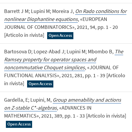
Barrett J M; Lupini M; Moreira J,
On Rado conditions for
nonlinear Diophantine equations
, «EUROPEAN
JOURNAL OF COMBINATORICS», 2021, 94, pp. 1 - 20
[Articolo in rivista]
Open Access
Bartosova D; Lopez-Abad J; Lupini M; Mbombo B,
The
Ramsey property for operator spaces and
noncommutative Choquet simplices
, «JOURNAL OF
FUNCTIONAL ANALYSIS», 2021, 281, pp. 1 - 39 [Articolo
in rivista]
Open Access
Gardella, E; Lupini, M,
Group amenability and actions
on Z-stable C*-algebras
, «ADVANCES IN
MATHEMATICS», 2021, 389, pp. 1 - 33 [Articolo in rivista]
Open Access