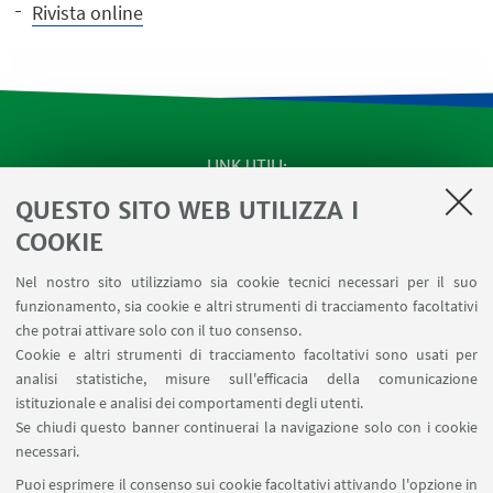
Rivista online
LINK UTILI
QUESTO SITO WEB UTILIZZA I
SEMINARI del Dipartimento
MAT info - Informazioni per gli afferenti al Dipartimento
COOKIE
di Matematica [accesso riservato]
Nel nostro sito utilizziamo sia cookie tecnici necessari per il suo
SERVIZI ONLINE interni
funzionamento, sia cookie e altri strumenti di tracciamento facoltativi
Carta dei servizi
che potrai attivare solo con il tuo consenso.
Cookie e altri strumenti di tracciamento facoltativi sono usati per
analisi statistiche, misure sull'efficacia della comunicazione
SEGUI IL DIPARTIMENTO SU:
istituzionale e analisi dei comportamenti degli utenti.
Se chiudi questo banner continuerai la navigazione solo con i cookie
necessari.
SEGUI UNIBO SU:
Puoi esprimere il consenso sui cookie facoltativi attivando l'opzione in