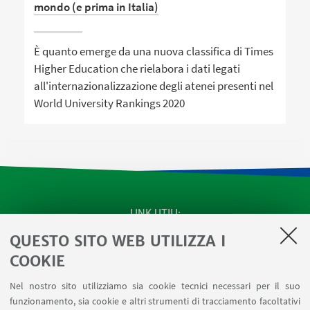
mondo (e prima in Italia)
È quanto emerge da una nuova classifica di Times
Higher Education che rielabora i dati legati
all'internazionalizzazione degli atenei presenti nel
World University Rankings 2020
LINK UTILI
QUESTO SITO WEB UTILIZZA I
SEMINARI del Dipartimento
MAT info - Informazioni per gli afferenti al Dipartimento
COOKIE
di Matematica [accesso riservato]
Nel nostro sito utilizziamo sia cookie tecnici necessari per il suo
SERVIZI ONLINE interni
funzionamento, sia cookie e altri strumenti di tracciamento facoltativi