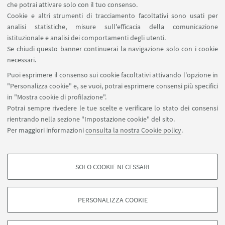
Carta dei servizi
che potrai attivare solo con il tuo consenso.
Cookie e altri strumenti di tracciamento facoltativi sono usati per
analisi statistiche, misure sull'efficacia della comunicazione
SEGUI IL DIPARTIMENTO SU:
istituzionale e analisi dei comportamenti degli utenti.
Se chiudi questo banner continuerai la navigazione solo con i cookie
necessari.
SEGUI UNIBO SU:
Puoi esprimere il consenso sui cookie facoltativi attivando l'opzione in
"Personalizza cookie" e, se vuoi, potrai esprimere consensi più specifici
in "Mostra cookie di profilazione".
Potrai sempre rivedere le tue scelte e verificare lo stato dei consensi
rientrando nella sezione "Impostazione cookie" del sito.
APP:
Per maggiori informazioni
consulta la nostra Cookie policy
.
SOLO COOKIE NECESSARI
COOKIE DI PROFILAZIONE - FACOLTATIVI
©Copyright 2026 - ALMA MATER STUDIORUM - Università di
Si tratta di cookie utilizzati per analizzare le caratteristiche della navigazione
PERSONALIZZA COOKIE
Bologna - Via Zamboni, 33 - 40126 Bologna - PI: 01131710376 - CF:
degli utenti, creare profili in base al loro comportamento sul sito, per analisi
80007010376
di marketing.
Privacy
Note legali
Informazioni sul sito e accessibilità