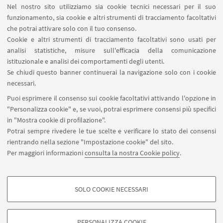
di Matematica [accesso riservato]
Nel nostro sito utilizziamo sia cookie tecnici necessari per il suo
SERVIZI ONLINE interni
funzionamento, sia cookie e altri strumenti di tracciamento facoltativi
Carta dei servizi
che potrai attivare solo con il tuo consenso.
Cookie e altri strumenti di tracciamento facoltativi sono usati per
analisi statistiche, misure sull'efficacia della comunicazione
SEGUI IL DIPARTIMENTO SU:
istituzionale e analisi dei comportamenti degli utenti.
Se chiudi questo banner continuerai la navigazione solo con i cookie
necessari.
SEGUI UNIBO SU:
Puoi esprimere il consenso sui cookie facoltativi attivando l'opzione in
"Personalizza cookie" e, se vuoi, potrai esprimere consensi più specifici
in "Mostra cookie di profilazione".
Potrai sempre rivedere le tue scelte e verificare lo stato dei consensi
rientrando nella sezione "Impostazione cookie" del sito.
APP:
Per maggiori informazioni
consulta la nostra Cookie policy
.
SOLO COOKIE NECESSARI
COOKIE DI PROFILAZIONE - FACOLTATIVI
©Copyright 2026 - ALMA MATER STUDIORUM - Università di
Si tratta di cookie utilizzati per analizzare le caratteristiche della navigazione
Bologna - Via Zamboni, 33 - 40126 Bologna - PI: 01131710376 - CF:
PERSONALIZZA COOKIE