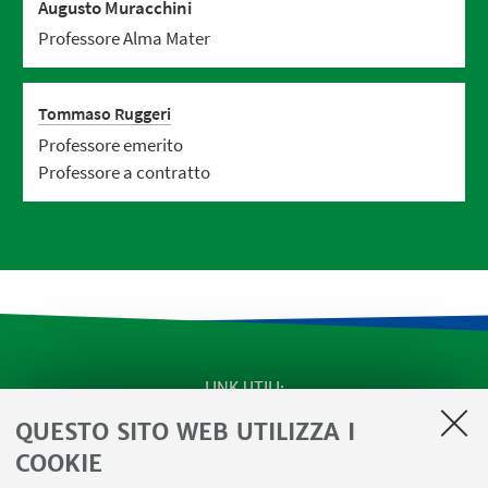
Augusto Muracchini
Professore Alma Mater
Tommaso Ruggeri
Professore emerito
Professore a contratto
LINK UTILI
QUESTO SITO WEB UTILIZZA I
SEMINARI del Dipartimento
MAT info - Informazioni per gli afferenti al Dipartimento
COOKIE