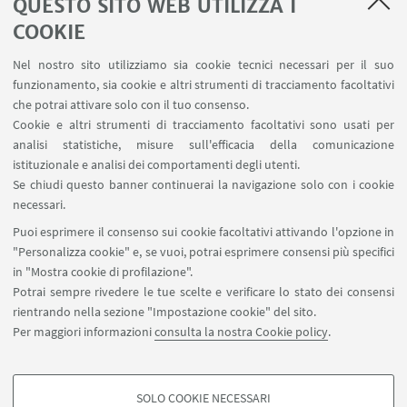
QUESTO SITO WEB UTILIZZA I
SEMINARI del Dipartimento
MAT info - Informazioni per gli afferenti al Dipartimento
COOKIE
di Matematica [accesso riservato]
Nel nostro sito utilizziamo sia cookie tecnici necessari per il suo
SERVIZI ONLINE interni
funzionamento, sia cookie e altri strumenti di tracciamento facoltativi
Carta dei servizi
che potrai attivare solo con il tuo consenso.
Cookie e altri strumenti di tracciamento facoltativi sono usati per
analisi statistiche, misure sull'efficacia della comunicazione
SEGUI IL DIPARTIMENTO SU:
istituzionale e analisi dei comportamenti degli utenti.
Se chiudi questo banner continuerai la navigazione solo con i cookie
necessari.
SEGUI UNIBO SU:
Puoi esprimere il consenso sui cookie facoltativi attivando l'opzione in
"Personalizza cookie" e, se vuoi, potrai esprimere consensi più specifici
in "Mostra cookie di profilazione".
Potrai sempre rivedere le tue scelte e verificare lo stato dei consensi
rientrando nella sezione "Impostazione cookie" del sito.
APP:
Per maggiori informazioni
consulta la nostra Cookie policy
.
SOLO COOKIE NECESSARI