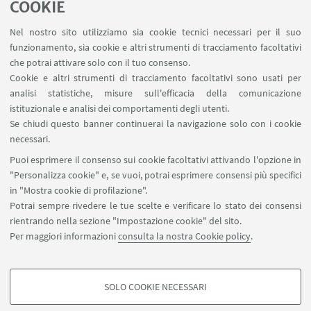
MAT info - Informazioni per gli afferenti al Dipartimento
COOKIE
di Matematica [accesso riservato]
Nel nostro sito utilizziamo sia cookie tecnici necessari per il suo
SERVIZI ONLINE interni
funzionamento, sia cookie e altri strumenti di tracciamento facoltativi
Carta dei servizi
che potrai attivare solo con il tuo consenso.
Cookie e altri strumenti di tracciamento facoltativi sono usati per
analisi statistiche, misure sull'efficacia della comunicazione
SEGUI IL DIPARTIMENTO SU:
istituzionale e analisi dei comportamenti degli utenti.
Se chiudi questo banner continuerai la navigazione solo con i cookie
necessari.
SEGUI UNIBO SU:
Puoi esprimere il consenso sui cookie facoltativi attivando l'opzione in
"Personalizza cookie" e, se vuoi, potrai esprimere consensi più specifici
in "Mostra cookie di profilazione".
Potrai sempre rivedere le tue scelte e verificare lo stato dei consensi
rientrando nella sezione "Impostazione cookie" del sito.
APP:
Per maggiori informazioni
consulta la nostra Cookie policy
.
SOLO COOKIE NECESSARI
COOKIE DI PROFILAZIONE - FACOLTATIVI